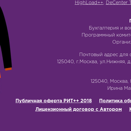
HighLoad++
,
DeCenter 
Бухгалтерия и в
Программный комит
Органи
Почтовый адрес для 
125040, г.Москва, ул.Нижняя, д
125040, Москва, Н
‭Ирина Мат
Публичная оферта РИТ++ 2018
Политика об
Лицензионный договор с Автором