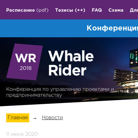
Расписание
(pdf)
Тезисы
(++)
FAQ
Схема
Дл
Конференция
2018
Конференция по управлению проектами и
предпринимательству
Главная
→
Новости
11 июня 2020