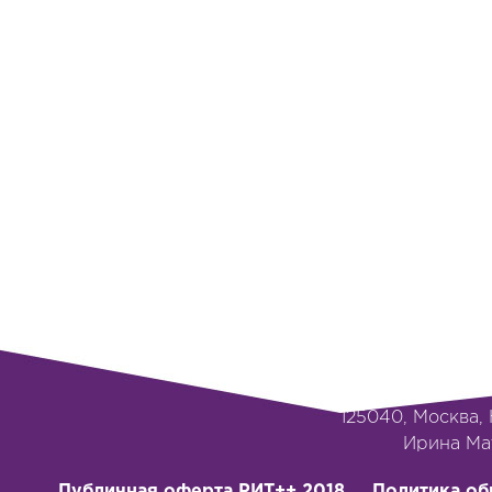
РИТ++ 2016-2017
,
HighLoad++ 2016-2017
, High
HighLoad++
,
DeCenter 
Бухгалтерия и в
Программный комит
Органи
Почтовый адрес для 
125040, г.Москва, ул.Нижняя, д
125040, Москва, Н
‭Ирина Мат
Публичная оферта РИТ++ 2018
Политика об