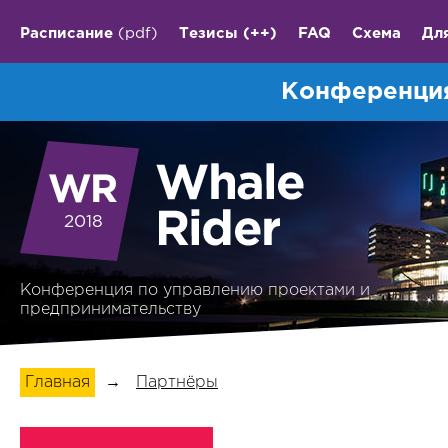
Расписание
(pdf)
Тезисы
(++)
FAQ
Схема
Дл
Конференция
2018
Конференция по управлению проектами и
предпринимательству
Главная
→
Партнёры