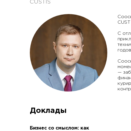
CUSTIS
Соосн
CUSTI
С отл
прикл
техни
годов
Соосн
момен
— заб
финан
курир
контр
Доклады
Бизнес со смыслом: как