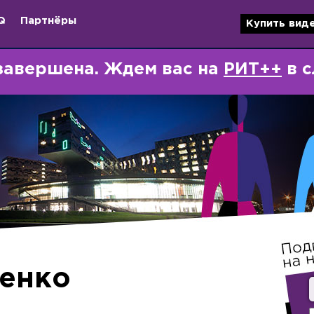
Q
Партнёры
Купить вид
завершена. Ждем вас на
РИТ++
в с
еенко