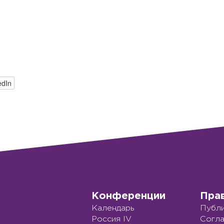
edIn
Конференции
Пра
Календарь
Публи
Россия IV
Согла