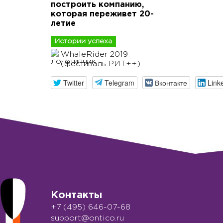
построить компанию,
которая переживет 20-
летие
Истории успеха
WhaleRider 2019
(фестиваль РИТ++)
Twitter
Telegram
Вконтакте
Link
Контакты
+7 (495) 646-07-68
support@ontico.ru