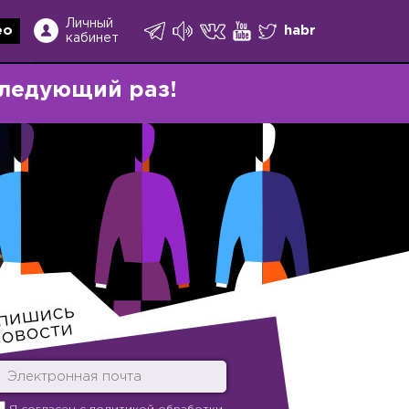
Личный
ео
habr
кабинет
ледующий раз!