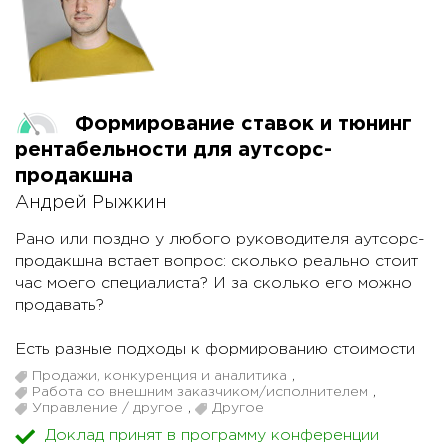
нейтрального.
Оценка эффективности инвестиций в ИТ —
возможная или обязательная опция
финансового планирования?
Формирование ставок и тюнинг
рентабельности для аутсорс-
продакшна
Андрей Рыжкин
Рано или поздно у любого руководителя аутсорс-
продакшна встает вопрос: сколько реально стоит
час моего специалиста? И за сколько его можно
продавать?
Есть разные подходы к формированию стоимости
часа: сделать «среднюю по рынку», умножить
Продажи, конкуренция и аналитика
,
ставку за час от зарплаты на число ПИ, платить
Работа со внешним заказчиком/исполнителем
,
Управление / другое
,
Другое
разработчику х% от ставки часа — «а там за
Доклад принят в программу конференции
сколько купят» и т.д.