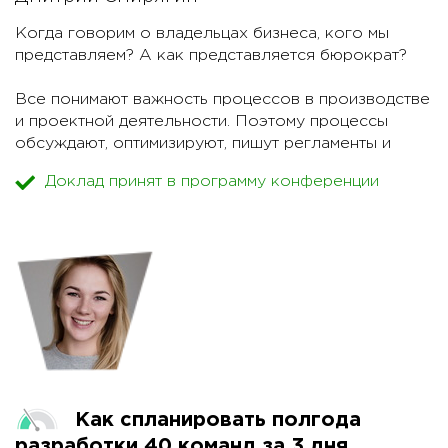
Когда говорим о владельцах бизнеса, кого мы
представляем? А как представляется бюрократ?
Все понимают важность процессов в производстве
и проектной деятельности. Поэтому процессы
обсуждают, оптимизируют, пишут регламенты и
поднимают хайп. Процессы стали частью IT,
Доклад принят в программу конференции
хорошим тоном. А за кадром зачастую остается то,
как процессы работают "на земле", как они
исполняются, и служат ли целям организации.
Работающий процесс и бюрократия идут рука об
руку. Первое — признак зрелости организации,
второе зачастую с ходу отвергается. Не любим мы
бюрократию.
Говоря о процессах, недостаточно их разработать.
Нужно внедрить в практику и сопровождать.
Динамичный мир диктует ежедневные изменения
Как спланировать полгода
условий бизнеса, и процессы должны успевать за
разработки 40 команд за 3 дня