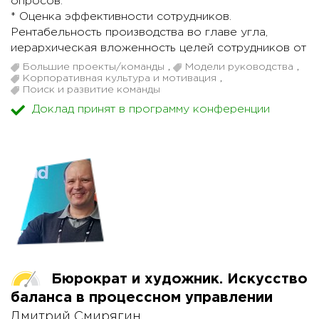
опросов.
* Оценка эффективности сотрудников.
Рентабельность производства во главе угла,
иерархическая вложенность целей сотрудников от
топов до исполнителей, замеры рентабельности на
Большие проекты/команды
,
Модели руководства
,
всех уровнях. Принятие кадровых решений на
Корпоративная культура и мотивация
,
Поиск и развитие команды
основании эффективности.
Доклад принят в программу конференции
* Client service. Обзвоны клиентов, сбор CJM,
маппинг с внутренними регламентами, внедрение
улучшений.
* Продуктовые метрики. Учёт продуктовых метрик
в качественных KPI сотрудников. Нацеленность на
качество продукта и учёт данных Client service в
KPI.
Бюрократ и художник. Искусство
баланса в процессном управлении
Дмитрий Смирягин