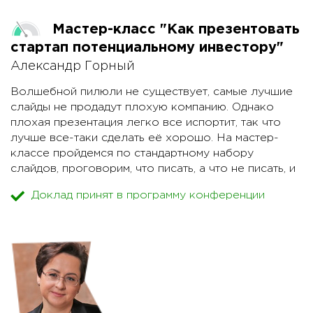
Мастер-класс "Как презентовать
стартап потенциальному инвестору"
Александр Горный
Волшебной пилюли не существует, самые лучшие
слайды не продадут плохую компанию. Однако
плохая презентация легко все испортит, так что
лучше все-таки сделать её хорошо. На мастер-
классе пройдемся по стандартному набору
слайдов, проговорим, что писать, а что не писать, и
как написанное вами прочтут другие.
Доклад принят в программу конференции
1. Суть идеи. Коротко как выстрел. Простым и
понятным языком. "Uber для мусоровозов". Вы
должны объяснить, о чем идет речь, что это
вообще такое. Иногда полезно рассказать ещё и
зачем оно нужно. Иногда все очевидно.
2. Рынок. SAM, TAM, SOM - что значат эти
заклинания, зачем нужны и как их считать. Инвестор