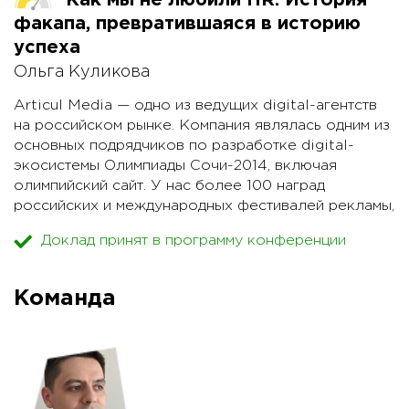
Как мы не любили HR. История
факапа, превратившаяся в историю
успеха
Ольга Куликова
Articul Media — одно из ведущих digital-агентств
на российском рынке. Компания являлась одним из
основных подрядчиков по разработке digital-
экосистемы Олимпиады Сочи-2014, включая
олимпийский сайт. У нас более 100 наград
российских и международных фестивалей рекламы,
включая Webby Awards (интернет-оскар).
Доклад принят в программу конференции
Но была одна проблема — дорастая до
определенного размера, мы сдувались и
Команда
откатывались назад. Мы росли вместе с рынком, но
расти быстрее рынка не получалось.
Я расскажу, почему мы считаем долгое отсутствие
HR-менеджера и HR-команды факапом. IT- и
цифровой бизнес — один из самых