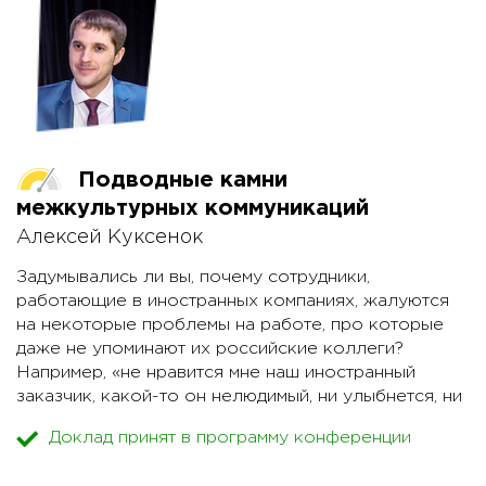
Подводные камни
межкультурных коммуникаций
Алексей Куксенок
Задумывались ли вы, почему сотрудники,
работающие в иностранных компаниях, жалуются
на некоторые проблемы на работе, про которые
даже не упоминают их российские коллеги?
Например, «не нравится мне наш иностранный
заказчик, какой-то он нелюдимый, ни улыбнется, ни
пошутит!», «новый начальник из Европы робот
Доклад принят в программу конференции
какой-то! Не отпустил меня вчера с обеда домой! А
мне в налоговую надо было!», «позвал нового