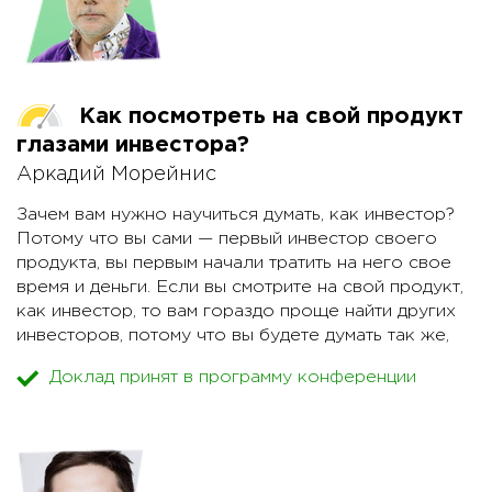
использования социологических практик с
изучением рабочего окружения до инженерного
подхода, когда человек в системе обозначен
нейтральной ролью.
Как посмотреть на свой продукт
глазами инвестора?
Аркадий Морейнис
Зачем вам нужно научиться думать, как инвестор?
Потому что вы сами — первый инвестор своего
продукта, вы первым начали тратить на него свое
время и деньги. Если вы смотрите на свой продукт,
как инвестор, то вам гораздо проще найти других
инвесторов, потому что вы будете думать так же,
как и они. Если вы думаете, что кто-то обязан
Доклад принят в программу конференции
поддержать хороший продукт — вы не получите
ничего.⁣
Почему инвестиции имеют форму гантели? Почему
лучше не искать рынок для своего продукта, а