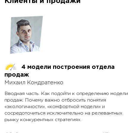
Клиенты и продажи
Инженерную и корпоративную культуры
функции в компании? Какие задачи были
объединяет только то, что они всегда существуют
поставлены команде? И что из всего этого
вне зависимости от того, формализованы они или
получилось.
нет.
В докладе рассмотрим, почему так важно
осознанно определить инженерную культуру, что в
нее стоит включать, как внедрять и в чем основная
сложность.
4 модели построения отдела
продаж
Михаил Кондратенко
Вводная часть. Как подойти к определению модели
продаж. Почему важно отбросить понятия
«экологичности», «комфортной модели» и
сосредоточиться исключительно на релевантных
рынку конкурентных стратегиях.
Модель «Автоматические продажи». В каких