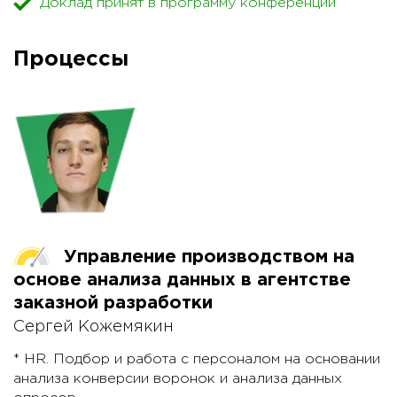
Доклад принят в программу конференции
росте от 2 сотрудников до 1000+. О продаже
квартиры, машины и вложения всех личных денег в
проект. О попадании в список "20 самых дорогих
Процессы
компаний Рунета" от Forbes с оценкой $72
миллиона. И выводах, которые мы из этого
сделали.
Управление производством на
основе анализа данных в агентстве
заказной разработки
Сергей Кожемякин
* HR. Подбор и работа с персоналом на основании
анализа конверсии воронок и анализа данных