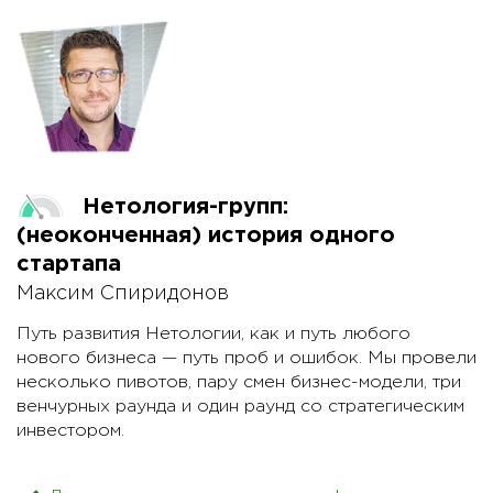
6. SOODA - Stop-Observe-Orient-Decide-Act и
другие способы играть. Какие перки и тулзы нужны
предпринимателю.
Нетология-групп:
(неоконченная) история одного
стартапа
Максим Спиридонов
Путь развития Нетологии, как и путь любого
нового бизнеса — путь проб и ошибок. Мы провели
несколько пивотов, пару смен бизнес-модели, три
венчурных раунда и один раунд со стратегическим
инвестором.
Рассказ о 8 годах жизни предпринимателей. О