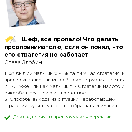
создавать продукт под рынок? Почему косвенные
конкуренты страшнее, чем прямые аналоги?
Почему не нужно быть умнее нейронной сетки?
Почему так страшен ползучий улучшизм? Чем
бизнес отличается от хобби? Как не свалиться в
болото самозанятости?
Шеф, все пропало! Что делать
предпринимателю, если он понял, что
его стратегия не работает
Слава Злобин
1. «А был ли мальчик?» - Была ли у нас стратегия, и
придерживались ли мы её? Реконструкция понятия.
2. "А нужен ли нам мальчик?" - Стратегии малого и
микробизнеса - миф или реальность.
3. Способы выхода из ситуации неработающей
стратегии: купить, узнать, не обращать внимания.
4. Стратегия ничто. Стратегирование - почти все.
Доклад принят в программу конференции
Устройство и ловушки процесса.
5. Элементы стратегической игры: поле, игроки,
предметы и представления.