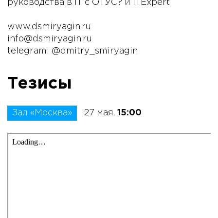
руководства в IT с ОТУС? и ITExpert
www.dsmiryagin.ru
info@dsmiryagin.ru
telegram: @dmitry_smiryagin
Тезисы
Зал «Москва»
27 мая,
15:00