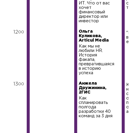
ИТ. Что от вас
ст
хочет
те
финансовый
директор или
инвестор
Ольга
12
00
"Ну
Куликова,
в 
Articul Media
ест
Как мы не
любили HR.
История
факапа,
превратившаяся
в историю
успеха
Анжела
13
00
Ка
Дружинина,
на
2ГИС
сп
Как
он
спланировать
пр
полгода
оп
разработки 40
ам
команд за 3 дня