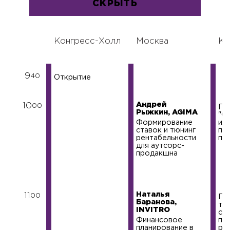
СКРЫТЬ
Конгресс-Холл
Москва
Ке
9
40
Открытие
Андрей
10
00
Пр
Рыжкин, AGIMA
"Gh
Формирование
ил
ставок и тюнинг
пр
рентабельности
пис
для аутсорс-
продакшна
Наталья
11
00
Пи
Баранова,
тол
INVITRO
ста
Финансовое
по
планирование в
ра