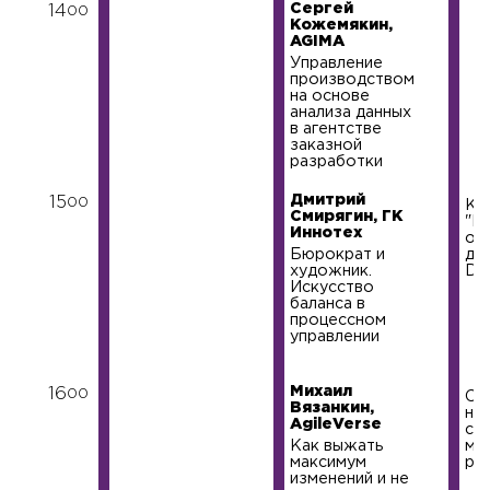
Сергей
14
00
Кожемякин,
AGIMA
Управление
производством
на основе
анализа данных
в агентстве
заказной
разработки
Дмитрий
15
00
Кр
Смирягин, ГК
"Ка
Иннотех
от
Бюрократ и
де
художник.
De
Искусство
баланса в
процессном
управлении
Михаил
16
00
Са
Вязанкин,
нн
AgileVerse
со
Как выжать
ми
максимум
ре
изменений и не