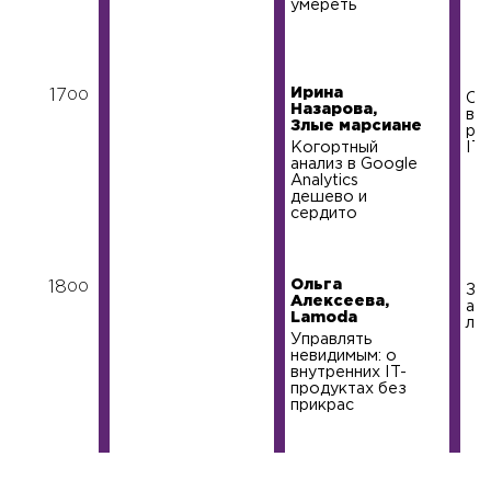
умереть
Ирина
17
00
От
Назарова,
вс
Злые марсиане
ру
Когортный
IT
анализ в Google
Analytics
дешево и
сердито
Ольга
18
00
За
Алексеева,
ай
Lamoda
ли
Управлять
невидимым: о
внутренних IT-
продуктах без
прикрас